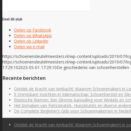
Deel dit stuk
Delen op Facebook
Delen op WhatsApp
Delen op LinkedIn
Delen via e-mail
https://schoenensleutelmeesters.nl/wp-content/uploads/2019/07/l
https://schoenensleutelmeesters.nl/wp-content/uploads/2019/07/l
17:29:10
2023-05-01 17:29:10
De geschiedenis van schoenherstellen
Recente berichten
Ontdek de Kracht van Ambacht: Waarom Schoenmakerij in Le
5 Onmisbare Inzichten in Vakmanschap: Schoenherstel en Sle
Elastische Riemen: Een Slimme Aanvulling voor Winkels en S
Het bijmaken van Fietssleutels, Huissleutels en diverse andere
De Complete Beginner’s Gids voor Schoenmakerijen in Neder
Ontdek de Kracht van Ambacht: Waarom Schoenmakerij in Le