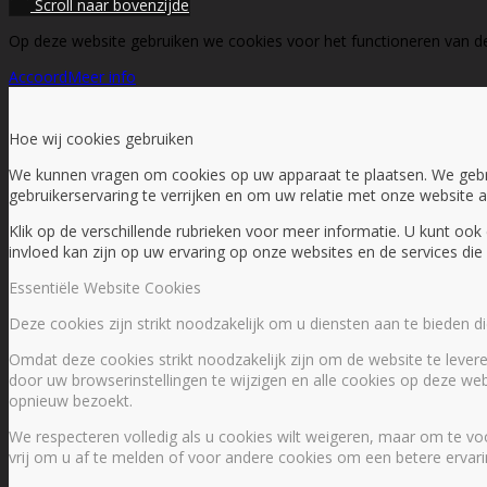
Scroll naar bovenzijde
Op deze website gebruiken we cookies voor het functioneren van d
Accoord
Meer info
Hoe wij cookies gebruiken
We kunnen vragen om cookies op uw apparaat te plaatsen. We geb
gebruikerservaring te verrijken en om uw relatie met onze website 
Klik op de verschillende rubrieken voor meer informatie. U kunt o
invloed kan zijn op uw ervaring op onze websites en de services di
Essentiële Website Cookies
Deze cookies zijn strikt noodzakelijk om u diensten aan te bieden 
Omdat deze cookies strikt noodzakelijk zijn om de website te levere
door uw browserinstellingen te wijzigen en alle cookies op deze web
opnieuw bezoekt.
We respecteren volledig als u cookies wilt weigeren, maar om te vo
vrij om u af te melden of voor andere cookies om een betere ervaring