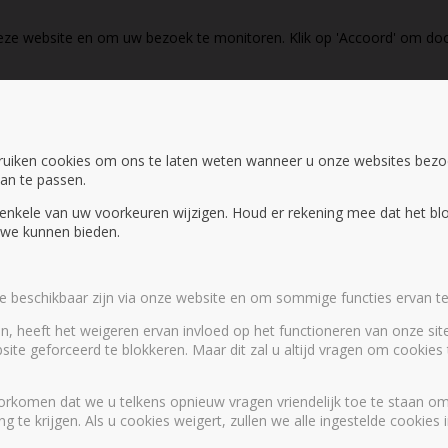
eze website en om uw bezoek te monitoren. Klik op 'Accoord' om doo
ruiken cookies om ons te laten weten wanneer u onze websites bez
aan te passen.
ok enkele van uw voorkeuren wijzigen. Houd er rekening mee dat het 
e we kunnen bieden.
die beschikbaar zijn via onze website en om sommige functies ervan te
n, heeft het weigeren ervan invloed op het functioneren van onze site
site geforceerd te blokkeren. Maar dit zal u altijd vragen om cookie
orkomen dat we u telkens opnieuw vragen vriendelijk toe te staan om 
 te krijgen. Als u cookies weigert, zullen we alle ingestelde cookies