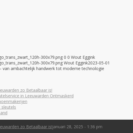
ogo_trans_zwart_120h-300x79.png
0
0
Wout Eggink
ogo_trans_zwart_120h-300x79.png
Wout Eggink
2023-05-01
 – van ambachtelijk handwerk tot moderne technologie
euwarden zo Betaalbaar is!
utelservice in Leeuwarden Ontmaskerd
choenmakerijen
 sleutels
land
euwarden zo Betaalbaar is!
januari 28, 2025 - 1:36 pm