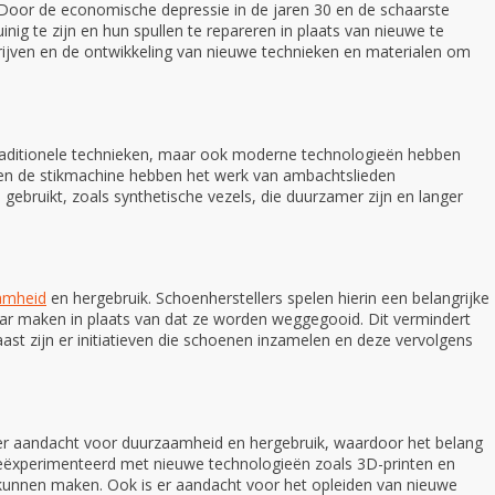
 Door de economische depressie in de jaren 30 en de schaarste
 te zijn en hun spullen te repareren in plaats van nieuwe te
rijven en de ontwikkeling van nieuwe technieken en materialen om
raditionele technieken, maar ook moderne technologieën hebben
 en de stikmachine hebben het werk van ambachtslieden
ebruikt, zoals synthetische vezels, die duurzamer zijn en langer
amheid
en hergebruik. Schoenherstellers spelen hierin een belangrijke
r maken in plaats van dat ze worden weggegooid. Dit vermindert
st zijn er initiatieven die schoenen inzamelen en deze vervolgens
meer aandacht voor duurzaamheid en hergebruik, waardoor het belang
eëxperimenteerd met nieuwe technologieën zoals 3D-printen en
r kunnen maken. Ook is er aandacht voor het opleiden van nieuwe