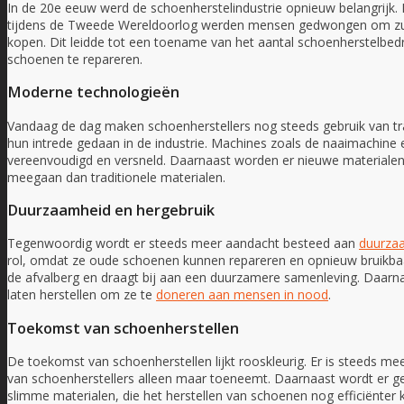
In de 20e eeuw werd de schoenherstelindustrie opnieuw belangrijk.
tijdens de Tweede Wereldoorlog werden mensen gedwongen om zuinig
kopen. Dit leidde tot een toename van het aantal schoenherstelbed
schoenen te repareren.
Moderne technologieën
Vandaag de dag maken schoenherstellers nog steeds gebruik van t
hun intrede gedaan in de industrie. Machines zoals de naaimachine
vereenvoudigd en versneld. Daarnaast worden er nieuwe materialen g
meegaan dan traditionele materialen.
Duurzaamheid en hergebruik
Tegenwoordig wordt er steeds meer aandacht besteed aan
duurza
rol, omdat ze oude schoenen kunnen repareren en opnieuw bruikbaa
de afvalberg en draagt bij aan een duurzamere samenleving. Daarnaa
laten herstellen om ze te
doneren aan mensen in nood
.
Toekomst van schoenherstellen
De toekomst van schoenherstellen lijkt rooskleurig. Er is steeds 
van schoenherstellers alleen maar toeneemt. Daarnaast wordt er g
slimme materialen, die het herstellen van schoenen nog efficiënte