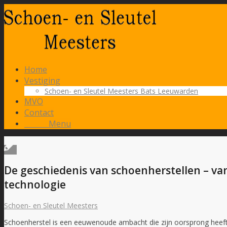
Home
Vestiging
Schoen- en Sleutel Meesters Bats Leeuwarden
MVO
Contact
Menu
Menu
De geschiedenis van schoenherstellen – v
technologie
Schoen- en Sleutel Meesters
Schoenherstel is een eeuwenoude ambacht die zijn oorsprong heeft i