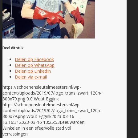
Deel dit stuk
Delen op Facebook
Delen op WhatsApp
Delen op LinkedIn
Delen via e-mail
https://schoenensleutelmeesters.nl/wp-
content/uploads/2019/07/logo_trans_zwart_120h-
300x79.png
0
0
Wout Eggink
https://schoenensleutelmeesters.nl/wp-
content/uploads/2019/07/logo_trans_zwart_120h-
300x79.png
Wout Eggink
2023-03-16
13:16:31
2023-03-16 13:25:53
Leeuwarden:
Winkelen in een sfeervolle stad vol
verrassingen