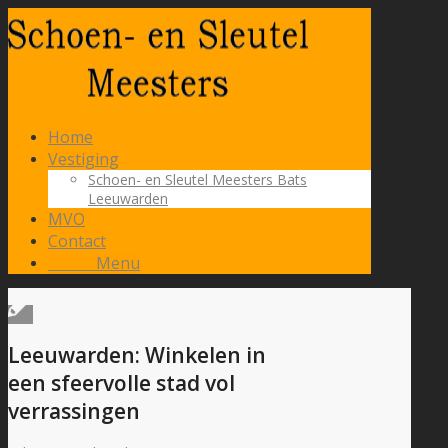
Home
Vestiging
Schoen- en Sleutel Meesters Bats
Leeuwarden
MVO
Contact
Menu
Menu
Leeuwarden: Winkelen in
een sfeervolle stad vol
verrassingen