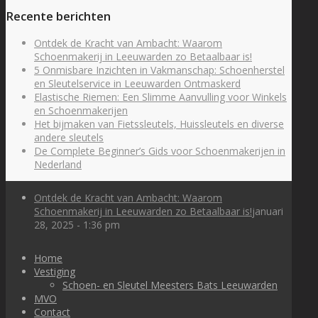
Recente berichten
Ontdek de Kracht van Ambacht: Waarom
Schoenmakerij in Leeuwarden zo Betaalbaar is!
5 Onmisbare Inzichten in Vakmanschap: Schoenherstel
en Sleutelservice in Leeuwarden Ontmaskerd
Elastische Riemen: Een Slimme Aanvulling voor Winkels
en Schoenmakerijen
Het bijmaken van Fietssleutels, Huissleutels en diverse
andere sleutels
De Complete Beginner’s Gids voor Schoenmakerijen in
Nederland
Ontdek de Kracht van Ambacht: Waarom
Schoenmakerij in Leeuwarden zo Betaalbaar is!
januari
28, 2025 - 1:36 pm
Home
Vestiging
Schoen- en Sleutel Meesters Bats Leeuwarden
MVO
Contact