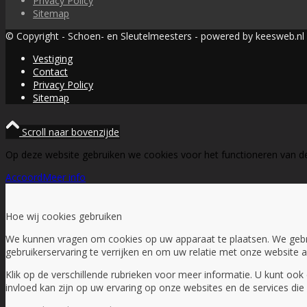
Privacy Policy
Sitemap
© Copyright - Schoen- en Sleutelmeesters - powered by keesweb.nl
Vestiging
Contact
Privacy Policy
Sitemap
Scroll naar bovenzijde
Op deze website gebruiken we cookies voor het functioneren van d
Accoord
Meer info
Hoe wij cookies gebruiken
We kunnen vragen om cookies op uw apparaat te plaatsen. We geb
gebruikerservaring te verrijken en om uw relatie met onze website 
Klik op de verschillende rubrieken voor meer informatie. U kunt o
invloed kan zijn op uw ervaring op onze websites en de services di