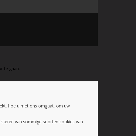
r te gaan.
oekt, hoe u met ons omgaat, om uw
blokkeren van sommige soorten cookies van