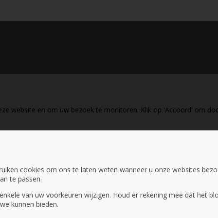
eze website en om uw bezoek te monitoren. Klik op 'Accoord' om doo
ruiken cookies om ons te laten weten wanneer u onze websites bez
aan te passen.
ok enkele van uw voorkeuren wijzigen. Houd er rekening mee dat het 
e we kunnen bieden.