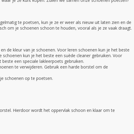
n waar je ze kunt kopen. Zullen we samen onze schoenen poetsen?
elmatig te poetsen, kun je ze er weer als nieuw uit laten zien en de
isch om je schoenen schoon te houden, vooral als je ze vaak draagt.
 en de kleur van je schoenen. Voor leren schoenen kun je het beste
e schoenen kun je het beste een suède cleaner gebruiken. Voor
t beste een speciale lakleerpoets gebruiken.
schoenen te verwijderen. Gebruik een harde borstel om de
 je schoenen op te poetsen.
borstel. Hierdoor wordt het oppervlak schoon en klaar om te