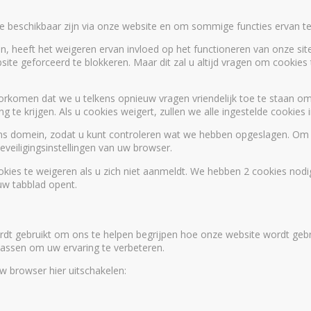
die beschikbaar zijn via onze website en om sommige functies ervan te
n, heeft het weigeren ervan invloed op het functioneren van onze site
site geforceerd te blokkeren. Maar dit zal u altijd vragen om cookie
orkomen dat we u telkens opnieuw vragen vriendelijk toe te staan om 
 te krijgen. Als u cookies weigert, zullen we alle ingestelde cookies
ons domein, zodat u kunt controleren wat we hebben opgeslagen. Om
veiligingsinstellingen van uw browser.
kies te weigeren als u zich niet aanmeldt. We hebben 2 cookies nodig
w tabblad opent.
dt gebruikt om ons te helpen begrijpen hoe onze website wordt geb
 passen om uw ervaring te verbeteren.
uw browser hier uitschakelen: