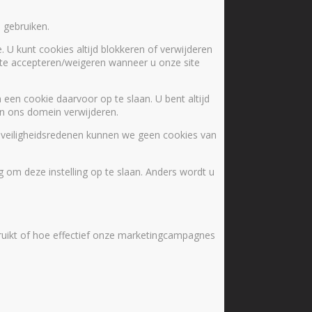
 gebruiken.
. U kunt cookies altijd blokkeren of verwijderen
s te accepteren/weigeren wanneer u onze site
een cookie daarvoor op te slaan. U bent altijd
 in ons domein verwijderen.
 veiligheidsredenen kunnen we geen cookies van
 om deze instelling op te slaan. Anders wordt u
ruikt of hoe effectief onze marketingcampagnes