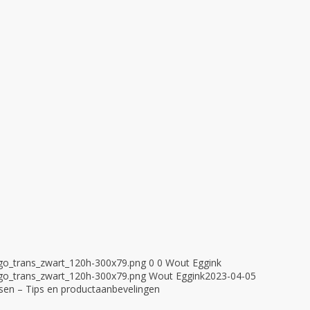
ogo_trans_zwart_120h-300x79.png
0
0
Wout Eggink
ogo_trans_zwart_120h-300x79.png
Wout Eggink
2023-04-05
sen – Tips en productaanbevelingen