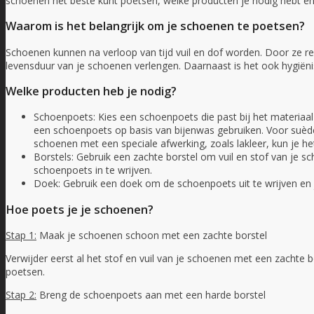
schoenen het beste kunt poetsen, welke producten je nodig hebt e
Waarom is het belangrijk om je schoenen te poetsen?
Schoenen kunnen na verloop van tijd vuil en dof worden. Door ze reg
levensduur van je schoenen verlengen. Daarnaast is het ook hygiën
Welke producten heb je nodig?
Schoenpoets: Kies een schoenpoets die past bij het materiaal
een schoenpoets op basis van bijenwas gebruiken. Voor suèd
schoenen met een speciale afwerking, zoals lakleer, kun je he
Borstels: Gebruik een zachte borstel om vuil en stof van je 
schoenpoets in te wrijven.
Doek: Gebruik een doek om de schoenpoets uit te wrijven en
Hoe poets je je schoenen?
Stap 1:
Maak je schoenen schoon met een zachte borstel
Verwijder eerst al het stof en vuil van je schoenen met een zachte 
poetsen.
Stap 2:
Breng de schoenpoets aan met een harde borstel