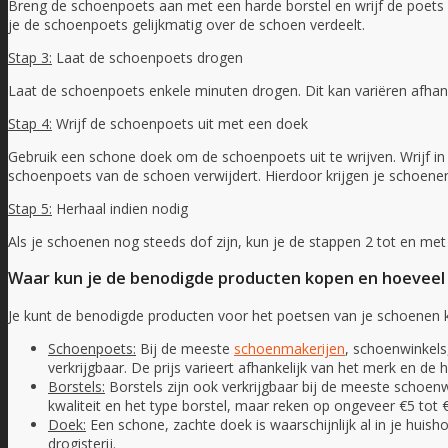
Breng de schoenpoets aan met een harde borstel en wrijf de poets 
je de schoenpoets gelijkmatig over de schoen verdeelt.
Stap 3:
Laat de schoenpoets drogen
Laat de schoenpoets enkele minuten drogen. Dit kan variëren afhank
Stap 4:
Wrijf de schoenpoets uit met een doek
Gebruik een schone doek om de schoenpoets uit te wrijven. Wrijf in
schoenpoets van de schoen verwijdert. Hierdoor krijgen je schoene
Stap 5:
Herhaal indien nodig
Als je schoenen nog steeds dof zijn, kun je de stappen 2 tot en met
Waar kun je de benodigde producten kopen en hoeveel
Je kunt de benodigde producten voor het poetsen van je schoenen kop
Schoenpoets:
Bij de meeste
schoenmakerijen
, schoenwinkels
verkrijgbaar. De prijs varieert afhankelijk van het merk en d
Borstels:
Borstels zijn ook verkrijgbaar bij de meeste schoenwin
kwaliteit en het type borstel, maar reken op ongeveer €5 tot €
Doek:
Een schone, zachte doek is waarschijnlijk al in je huis
drogisterij.