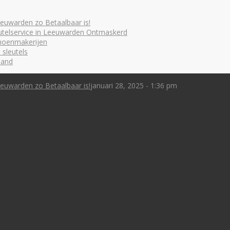
euwarden zo Betaalbaar is!
utelservice in Leeuwarden Ontmaskerd
choenmakerijen
 sleutels
land
euwarden zo Betaalbaar is!
januari 28, 2025 - 1:36 pm