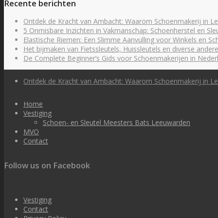
Recente berichten
Ontdek de Kracht van Ambacht: Waarom Schoenmakerij in Le
5 Onmisbare Inzichten in Vakmanschap: Schoenherstel en Sle
Elastische Riemen: Een Slimme Aanvulling voor Winkels en S
Het bijmaken van Fietssleutels, Huissleutels en diverse andere
De Complete Beginner’s Gids voor Schoenmakerijen in Neder
Ontdek de Kracht van Ambacht: Waarom Schoenmakerij in Le
Home
Vestiging
Schoen- en Sleutel Meesters Bats Leeuwarden
MVO
Contact
Follow us on Facebook
Vestiging
Contact