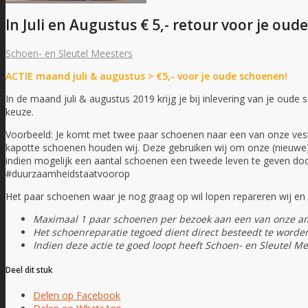
In Juli en Augustus € 5,- retour voor je oud
Schoen- en Sleutel Meesters
ACTIE maand juli & augustus > €5,- voor je oude schoenen!
In de maand juli & augustus 2019 krijg je bij inlevering van je ou
keuze.
Voorbeeld: Je komt met twee paar schoenen naar een van onze vesti
kapotte schoenen houden wij. Deze gebruiken wij om onze (nieuwe) s
indien mogelijk een aantal schoenen een tweede leven te geven do
#duurzaamheidstaatvoorop
Het paar schoenen waar je nog graag op wil lopen repareren wij en j
Maximaal 1 paar schoenen per bezoek aan een van onze am
Het schoenreparatie tegoed dient direct besteedt te worde
Indien deze actie te goed loopt heeft Schoen- en Sleutel Me
Deel dit stuk
Delen op Facebook