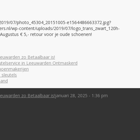
ds/2019/07/photo_45304_20151005-e1564486663372.jpg?
ers.nl/wp-content/uploads/2019/07/logo_trans_zwart_120h-
n Augustus € 5,- retour voor je oude schoenen!
euwarden zo Betaalbaar is!
utelservice in Leeuwarden Ontmaskerd
choenmakerijen
 sleutels
land
euwarden zo Betaalbaar is!
januari 28, 2025 - 1:36 pm