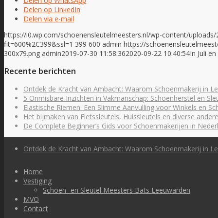
Delen op WhatsApp
Delen op LinkedIn
Delen via e-mail
https://i0.wp.com/schoenensleutelmeesters.nl/wp-content/uploa
fit=600%2C399&ssl=1
399
600
admin
https://schoenensleutelmeest
300x79.png
admin
2019-07-30 11:58:36
2020-09-22 10:40:54
In Juli e
Recente berichten
Ontdek de Kracht van Ambacht: Waarom Schoenmakerij in Le
5 Onmisbare Inzichten in Vakmanschap: Schoenherstel en Sle
Elastische Riemen: Een Slimme Aanvulling voor Winkels en S
Het bijmaken van Fietssleutels, Huissleutels en diverse andere
De Complete Beginner’s Gids voor Schoenmakerijen in Neder
Ontdek de Kracht van Ambacht: Waarom Schoenmakerij in Le
Home
Vestiging
Schoen- en Sleutel Meesters Bats Leeuwarden
MVO
Contact