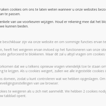
ruiken cookies om ons te laten weten wanneer u onze websites bez
aan te passen.
ok enkele van uw voorkeuren wijzigen. Houd er rekening mee dat het 
e we kunnen bieden.
die beschikbaar zijn via onze website en om sommige functies ervan te
n, heeft het weigeren ervan invloed op het functioneren van onze site
site geforceerd te blokkeren. Maar dit zal u altijd vragen om cookie
orkomen dat we u telkens opnieuw vragen vriendelijk toe te staan om 
 te krijgen. Als u cookies weigert, zullen we alle ingestelde cookies
ons domein, zodat u kunt controleren wat we hebben opgeslagen. Om
veiligingsinstellingen van uw browser.
kies te weigeren als u zich niet aanmeldt. We hebben 2 cookies nodig
w tabblad opent.