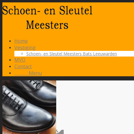
Home
Vestiging
Schoen- en Sleutel Meesters Bats Leeuwarden
MVO
Contact
Menu
Menu