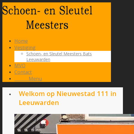
Home
Vestiging
Schoen- en Sleutel Meesters Bats
Leeuwarden
MVO
Contact
Menu
Menu
Welkom op Nieuwestad 111 in
Leeuwarden