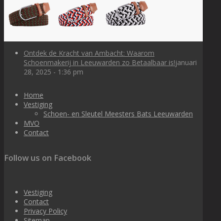
Ontdek de Kracht van Ambacht: Waarom
Schoenmakerij in Leeuwarden zo Betaalbaar is!
januari
28, 2025 - 1:36 pm
Home
Vestiging
Schoen- en Sleutel Meesters Bats Leeuwarden
MVO
Contact
Follow us on Facebook
Vestiging
Contact
Privacy Policy
Sitemap