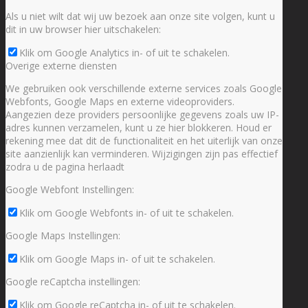
Als u niet wilt dat wij uw bezoek aan onze site volgen, kunt u
dit in uw browser hier uitschakelen:
Klik om Google Analytics in- of uit te schakelen.
Overige externe diensten
We gebruiken ook verschillende externe services zoals Google
Webfonts, Google Maps en externe videoproviders.
Aangezien deze providers persoonlijke gegevens zoals uw IP-
adres kunnen verzamelen, kunt u ze hier blokkeren. Houd er
rekening mee dat dit de functionaliteit en het uiterlijk van onze
site aanzienlijk kan verminderen. Wijzigingen zijn pas effectief
zodra u de pagina herlaadt
Google Webfont Instellingen:
Klik om Google Webfonts in- of uit te schakelen.
Google Maps Instellingen:
Klik om Google Maps in- of uit te schakelen.
Google reCaptcha instellingen:
Klik om Google reCaptcha in- of uit te schakelen.