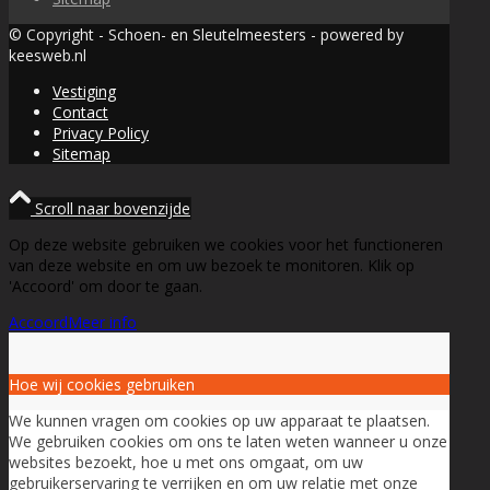
© Copyright - Schoen- en Sleutelmeesters - powered by
keesweb.nl
Vestiging
Contact
Privacy Policy
Sitemap
Scroll naar bovenzijde
Op deze website gebruiken we cookies voor het functioneren
van deze website en om uw bezoek te monitoren. Klik op
'Accoord' om door te gaan.
Accoord
Meer info
Hoe wij cookies gebruiken
We kunnen vragen om cookies op uw apparaat te plaatsen.
We gebruiken cookies om ons te laten weten wanneer u onze
websites bezoekt, hoe u met ons omgaat, om uw
gebruikerservaring te verrijken en om uw relatie met onze