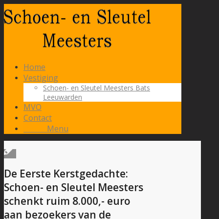
Home
Vestiging
Schoen- en Sleutel Meesters Bats
Leeuwarden
MVO
Contact
Menu
Menu
De Eerste Kerstgedachte:
Schoen- en Sleutel Meesters
schenkt ruim 8.000,- euro
aan bezoekers van de