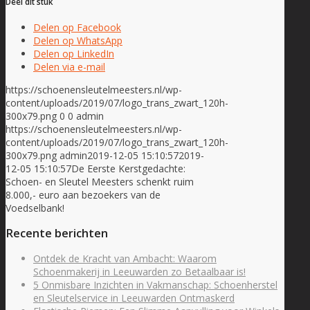
Deel dit stuk
Delen op Facebook
Delen op WhatsApp
Delen op LinkedIn
Delen via e-mail
https://schoenensleutelmeesters.nl/wp-
content/uploads/2019/07/logo_trans_zwart_120h-
300x79.png
0
0
admin
https://schoenensleutelmeesters.nl/wp-
content/uploads/2019/07/logo_trans_zwart_120h-
300x79.png
admin
2019-12-05 15:10:57
2019-
12-05 15:10:57
De Eerste Kerstgedachte:
Schoen- en Sleutel Meesters schenkt ruim
8.000,- euro aan bezoekers van de
Voedselbank!
Recente berichten
Ontdek de Kracht van Ambacht: Waarom
Schoenmakerij in Leeuwarden zo Betaalbaar is!
5 Onmisbare Inzichten in Vakmanschap: Schoenherstel
en Sleutelservice in Leeuwarden Ontmaskerd