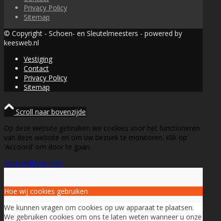
Privacy Policy
Sitemap
© Copyright - Schoen- en Sleutelmeesters - powered by
keesweb.nl
Vestiging
Contact
Privacy Policy
Sitemap
Scroll naar bovenzijde
Op deze website gebruiken we cookies voor het functioneren
van deze website en om uw bezoek te monitoren. Klik op
'Accoord' om door te gaan.
Accoord
Meer info
Hoe wij cookies gebruiken
We kunnen vragen om cookies op uw apparaat te plaatsen.
We gebruiken cookies om ons te laten weten wanneer u onze