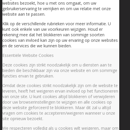
websites bezoekt, hoe u met ons omgaat, om uw
gebruikerservaring te verrijken en om uw relatie met onze
website aan te passen.
Klik op de verschillende rubrieken voor meer informatie. U
kunt ook enkele van uw voorkeuren wijzigen. Houd er
rekening mee dat het blokkeren van sommige soorten
cookies van invloed kan zijn op uw ervaring op onze websites
en de services die we kunnen bieden.
Essentiële Website Cookies
Deze cookies zijn strikt noodzakelijk om u diensten aan te
bieden die beschikbaar zijn via onze website en om sommige
functies ervan te gebruiken.
Omdat deze cookies strikt noodzakelijk zijn om de website te
leveren, heeft het weigeren ervan invloed op het functioneren
van onze site. U kunt cookies altijd blokkeren of verwijderen
door uw browserinstellingen te wijzigen en alle cookies op
deze website geforceerd te blokkeren. Maar dit zal u altijd
vragen om cookies te accepteren/weigeren wanneer u onze
site opnieuw bezoekt.
We respecteren volledig als u cookies wilt weigeren, maar om