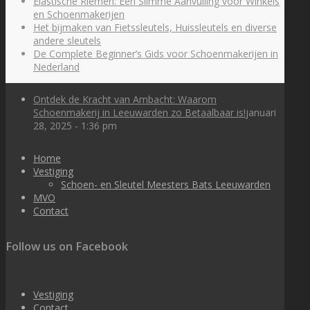
Elastische Riemen: Een Slimme Aanvulling voor Winkels
en Schoenmakerijen
Het bijmaken van Fietssleutels, Huissleutels en diverse
andere sleutels
De Complete Beginner’s Gids voor Schoenmakerijen in
Nederland
Ontdek de Kracht van Ambacht: Waarom
Schoenmakerij in Leeuwarden zo Betaalbaar is!
januari
28, 2025 - 1:36 pm
Home
Vestiging
Schoen- en Sleutel Meesters Bats Leeuwarden
MVO
Contact
Follow us on Facebook
Vestiging
Contact