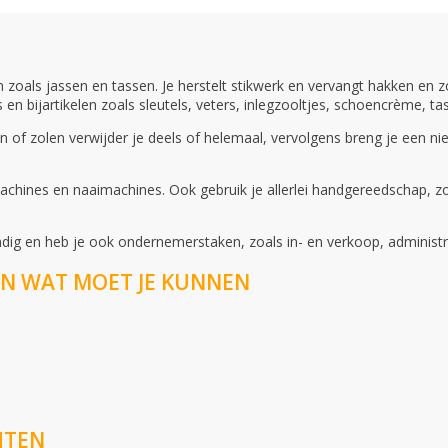
oals jassen en tassen. Je herstelt stikwerk en vervangt hakken en zo
 bijartikelen zoals sleutels, veters, inlegzooltjes, schoencrème, ta
 of zolen verwijder je deels of helemaal, vervolgens breng je een ni
chines en naaimachines. Ook gebruik je allerlei handgereedschap, z
andig en heb je ook ondernemerstaken, zoals in- en verkoop, administr
N WAT MOET JE KUNNEN
HTEN