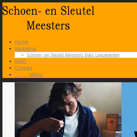
Home
Vestiging
Schoen- en Sleutel Meesters Bats Leeuwarden
MVO
Contact
Menu
Menu