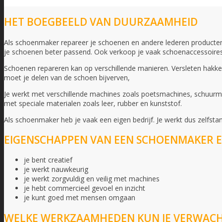
HET BOEGBEELD VAN DUURZAAMHEID
Als schoenmaker repareer je schoenen en andere lederen producten z
je schoenen beter passend. Ook verkoop je vaak schoenaccessoires en
Schoenen repareren kan op verschillende manieren. Versleten hakken
moet je delen van de schoen bijverven,
Je werkt met verschillende machines zoals poetsmachines, schuurma
met speciale materialen zoals leer, rubber en kunststof.
Als schoenmaker heb je vaak een eigen bedrijf. Je werkt dus zelfst
EIGENSCHAPPEN VAN EEN SCHOENMAKER E
je bent creatief
je werkt nauwkeurig
je werkt zorgvuldig en veilig met machines
je hebt commercieel gevoel en inzicht
je kunt goed met mensen omgaan
WELKE WERKZAAMHEDEN KUN JE VERWAC