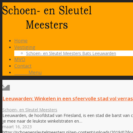
Home
Vestiging
Schoen- en Sleutel Meesters Bats Leeuwarden
MVO
Contact
Menu
Menu
Leeuwarden: Winkelen in een sfeervolle stad vol verra
Schoen- en Sleutel Meesters
Leeuwarden, de hoofdstad van Friesland, is een stad die barst van cu
je mee naar de leukste winkelstraten en…
maart 16, 2023
https://schoenensleutelmeesters.nl/wp-content/uploads/2019/07/l