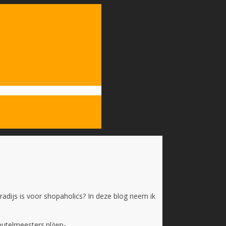
radijs is voor shopaholics? In deze blog neem ik
eutelmeesters.nl/wp-