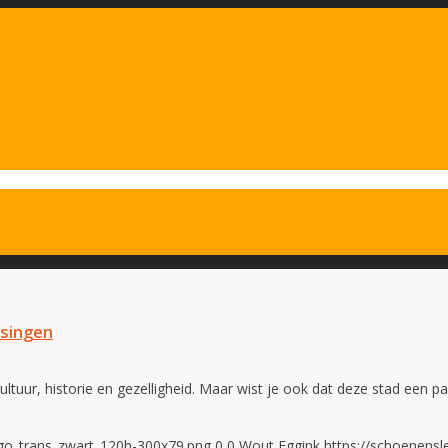
ssingen
ltuur, historie en gezelligheid. Maar wist je ook dat deze stad een pa
ogo_trans_zwart_120h-300x79.png
0
0
Wout Eggink
https://schoenensl