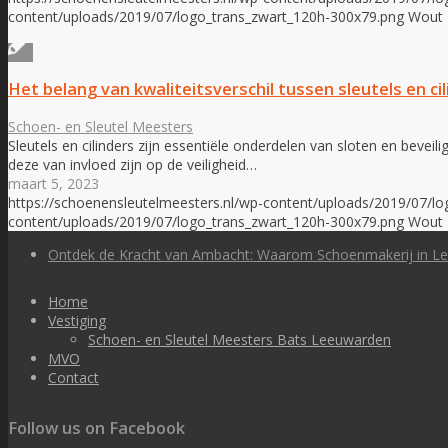
content/uploads/2019/07/logo_trans_zwart_120h-300x79.png
Wout 
Het belang van kwaliteitsverschil tussen sleutels en ci
Schoen- en Sleutel Meesters
Sleutels en cilinders zijn essentiële onderdelen van sloten en beveil
deze van invloed zijn op de veiligheid…
maart 5, 2023
https://schoenensleutelmeesters.nl/wp-content/uploads/2019/07/l
content/uploads/2019/07/logo_trans_zwart_120h-300x79.png
Wout 
Ontdek de Kracht van Ambacht: Waarom Schoenmakerij in Le
Home
Vestiging
Schoen- en Sleutel Meesters Bats Leeuwarden
MVO
Contact
Follow us on Facebook