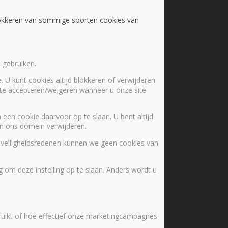
blokkeren van sommige soorten cookies van
 gebruiken.
. U kunt cookies altijd blokkeren of verwijderen
s te accepteren/weigeren wanneer u onze site
een cookie daarvoor op te slaan. U bent altijd
 in ons domein verwijderen.
 veiligheidsredenen kunnen we geen cookies van
 om deze instelling op te slaan. Anders wordt u
ruikt of hoe effectief onze marketingcampagnes