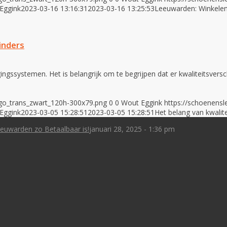
Eggink
2023-03-16 13:16:31
2023-03-16 13:25:53
Leeuwarden: Winkelen 
linders
igingssystemen. Het is belangrijk om te begrijpen dat er kwaliteitsversc
ogo_trans_zwart_120h-300x79.png
0
0
Wout Eggink
https://schoenensl
Eggink
2023-03-05 15:28:51
2023-03-05 15:28:51
Het belang van kwalitei
euwarden zo Betaalbaar is!
januari 28, 2025 - 1:36 pm