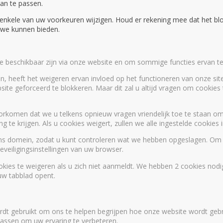
aan te passen.
ok enkele van uw voorkeuren wijzigen. Houd er rekening mee dat het 
e we kunnen bieden.
die beschikbaar zijn via onze website en om sommige functies ervan te
n, heeft het weigeren ervan invloed op het functioneren van onze site
site geforceerd te blokkeren. Maar dit zal u altijd vragen om cookie
orkomen dat we u telkens opnieuw vragen vriendelijk toe te staan om 
 te krijgen. Als u cookies weigert, zullen we alle ingestelde cookies
ons domein, zodat u kunt controleren wat we hebben opgeslagen. Om
veiligingsinstellingen van uw browser.
kies te weigeren als u zich niet aanmeldt. We hebben 2 cookies nodig
w tabblad opent.
dt gebruikt om ons te helpen begrijpen hoe onze website wordt geb
 passen om uw ervaring te verbeteren.