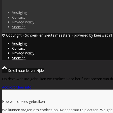
Vestiging
Contact
Privacy Policy
Sitemap
© Copyright - Schoen- en Sleutelmeesters - powered by keesweb.nl
Vestiging
Contact
Privacy Policy
Sitemap
Scroll naar bovenzijde
Op deze website gebruiken we cookies voor het functioneren van d
Accoord
Meer info
Hoe wij cookies gebruiken
We kunnen vragen om cookies op uw apparaat te plaatsen. We geb