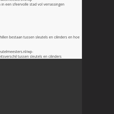
in een sfeervolle stad vol verrassingen
hillen bestaan tussen sleutels en cilinders en hoe
eutelmeesters.nl/wp-
tsverschil tussen sleutels en cilinders