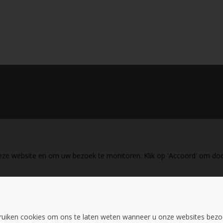
eze website en om uw bezoek te monitoren. Klik op 'Accoord' om doo
ruiken cookies om ons te laten weten wanneer u onze websites bez