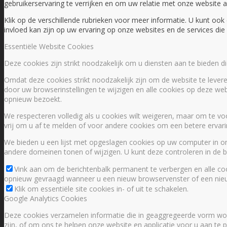
gebruikerservaring te verrijken en om uw relatie met onze website 
Klik op de verschillende rubrieken voor meer informatie. U kunt o
invloed kan zijn op uw ervaring op onze websites en de services di
Essentiële Website Cookies
Deze cookies zijn strikt noodzakelijk om u diensten aan te bieden 
Omdat deze cookies strikt noodzakelijk zijn om de website te levere
door uw browserinstellingen te wijzigen en alle cookies op deze web
opnieuw bezoekt.
We respecteren volledig als u cookies wilt weigeren, maar om te vo
vrij om u af te melden of voor andere cookies om een betere ervaring
We bieden u een lijst met opgeslagen cookies op uw computer in 
andere domeinen tonen of wijzigen. U kunt deze controleren in de be
Vink aan om de berichtenbalk permanent te verbergen en alle coo
opnieuw gevraagd wanneer u een nieuw browservenster of een nieu
Klik om essentiële site cookies in- of uit te schakelen.
Google Analytics Cookies
Deze cookies verzamelen informatie die in geaggregeerde vorm wor
zijn, of om ons te helpen onze website en applicatie voor u aan te