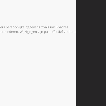
ers persoonlijke gegevens zoals uw IP-adres
verminderen. Wijzigingen zijn pas effectief zodra u