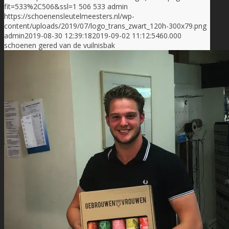
fit=533%2C506&ssl=1
506
533
admin
https://schoenensleutelmeesters.nl/wp-
content/uploads/2019/07/logo_trans_zwart_120h-300x79.png
admin
2019-08-30 12:39:18
2019-09-02 11:12:54
60.000
schoenen gered van de vuilnisbak