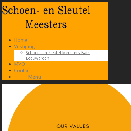
Home
Vestiging
Schoen- en Sleutel Meesters Bats
Leeuwarden
MVO
Contact
Menu
Menu