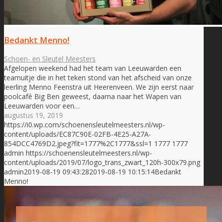
Bedankt Menno!
Schoen- en Sleutel Meesters
Afgelopen weekend had het team van Leeuwarden een
teamuitje die in het teken stond van het afscheid van onze
leerling Menno Feenstra uit Heerenveen. We zijn eerst naar
poolcafé Big Ben geweest, daarna naar het Wapen van
Leeuwarden voor een…
augustus 19, 2019
https://i0.wp.com/schoenensleutelmeesters.nl/wp-
content/uploads/EC87C90E-02FB-4E25-A27A-
854DCC4769D2.jpeg?fit=1777%2C1777&ssl=1
1777
1777
admin
https://schoenensleutelmeesters.nl/wp-
content/uploads/2019/07/logo_trans_zwart_120h-300x79.png
admin
2019-08-19 09:43:28
2019-08-19 10:15:14
Bedankt
Menno!