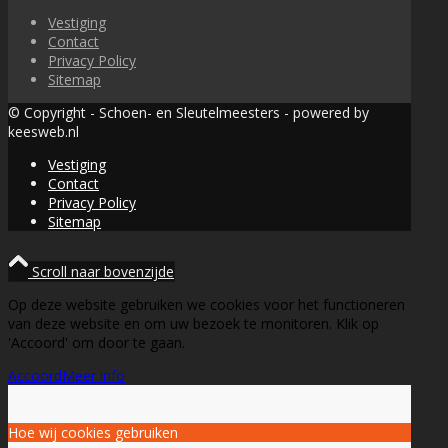
Vestiging
Contact
Privacy Policy
Sitemap
© Copyright - Schoen- en Sleutelmeesters - powered by
keesweb.nl
Vestiging
Contact
Privacy Policy
Sitemap
Scroll naar bovenzijde
Op deze website gebruiken we cookies voor het functioneren
van deze website en om uw bezoek te monitoren. Klik op
'Accoord' om door te gaan.
Accoord
Meer info
Hoe wij cookies gebruiken