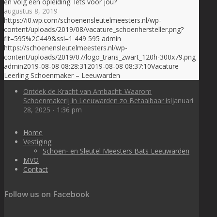
en volg een opleiding. Iets voor jou?
augustus 8, 2019
https://i0.wp.com/schoenensleutelmeesters.nl/wp-
content/uploads/2019/08/vacature_schoenhersteller.png?
fit=595%2C449&ssl=1
449
595
admin
https://schoenensleutelmeesters.nl/wp-
content/uploads/2019/07/logo_trans_zwart_120h-300x79.png
admin
2019-08-08 08:28:31
2019-08-08 08:37:10
Vacature
Leerling Schoenmaker – Leeuwarden
Ontdek de Kracht van Ambacht: Waarom
Schoenmakerij in Leeuwarden zo Betaalbaar is!
januari
28, 2025 - 1:36 pm
Home
Vestiging
Schoen- en Sleutel Meesters Bats Leeuwarden
MVO
Contact
Follow us on Facebook